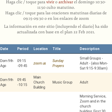
Haga clic / toque para
vivir
o
archivar
el domingo 10:30-
11:50 culto matutino
.
Haga clic / toque para las oraciones matutinas diarias de
09:15-09:30 o en los enlaces de zoom
La información en este sitio (incluyendo el diario) ha sido
actualizada con base en el plan 22 Feb 2021.
Date
Period
Location
Title
Description
Small Groups -
Dom 9th
09:15
Sunday
zoom.us
Adult - (also Mon-
Ago
-
09:45
Prayers
Sat 9:15-9:30am)
Main
Dom 9th
09:45
Church
Music Group
Adult
Ago
-
10:15
Building
Morning Service,
Zoom and in the
church
building. First 30