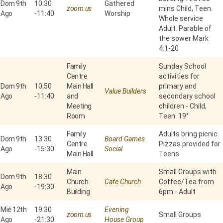
Dom 9th
10:30
Gathered
zoom.us
mins Child, Teen.
Ago
-
11:40
Worship
Whole service
Adult. Parable of
the sower Mark
4:1-20
Family
Sunday School
Centre
activities for
Dom 9th
10:50
Main Hall
primary and
Value Builders
Ago
-
11:40
and
secondary school
Meeting
children - Child,
Room
Teen 19°
Family
Adults bring picnic.
Dom 9th
13:30
Board Games
Centre
Pizzas provided for
Ago
-
15:30
Social
Main Hall
Teens
Main
Small Groups with
Dom 9th
18:30
Church
Cafe Church
Coffee/Tea from
Ago
-
19:30
Building
6pm - Adult
Mié 12th
19:30
Evening
zoom.us
Small Groups
Ago
-
21:30
House Group