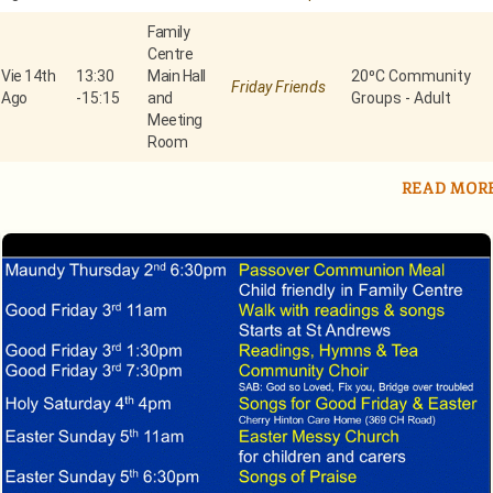
Family
Centre
Vie 14th
13:30
Main Hall
20⁰C Community
Friday Friends
Ago
-
15:15
and
Groups - Adult
Meeting
Room
READ MOR