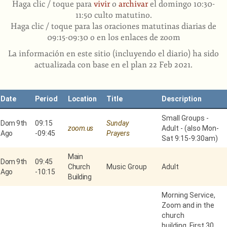
Haga clic / toque para
vivir
o
archivar
el domingo 10:30-
11:50 culto matutino
.
Haga clic / toque para las oraciones matutinas diarias de
09:15-09:30 o en los enlaces de zoom
La información en este sitio (incluyendo el diario) ha sido
actualizada con base en el plan 22 Feb 2021.
Date
Period
Location
Title
Description
Small Groups -
Dom 9th
09:15
Sunday
zoom.us
Adult - (also Mon-
Ago
-
09:45
Prayers
Sat 9:15-9:30am)
Main
Dom 9th
09:45
Church
Music Group
Adult
Ago
-
10:15
Building
Morning Service,
Zoom and in the
church
building. First 30