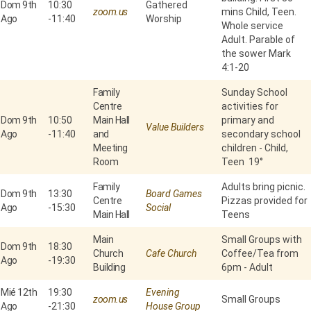
Dom 9th
10:30
Gathered
zoom.us
mins Child, Teen.
Ago
-
11:40
Worship
Whole service
Adult. Parable of
the sower Mark
4:1-20
Family
Sunday School
Centre
activities for
Dom 9th
10:50
Main Hall
primary and
Value Builders
Ago
-
11:40
and
secondary school
Meeting
children - Child,
Room
Teen 19°
Family
Adults bring picnic.
Dom 9th
13:30
Board Games
Centre
Pizzas provided for
Ago
-
15:30
Social
Main Hall
Teens
Main
Small Groups with
Dom 9th
18:30
Church
Cafe Church
Coffee/Tea from
Ago
-
19:30
Building
6pm - Adult
Mié 12th
19:30
Evening
zoom.us
Small Groups
Ago
-
21:30
House Group