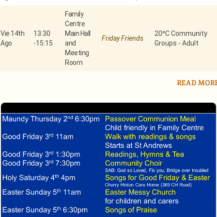
Family
Centre
Vie 14th
13:30
Main Hall
20⁰C Community
Friday Friends
Ago
-
15:15
and
Groups - Adult
Meeting
Room
READ MOR